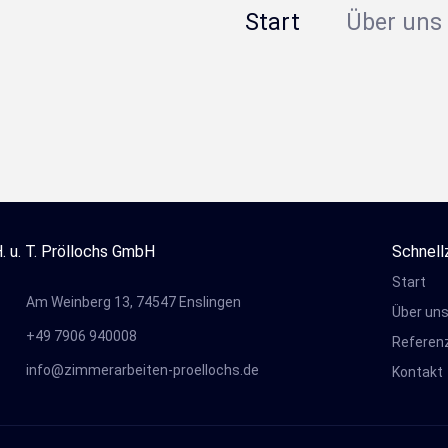
Start
Über uns
. u. T. Pröllochs GmbH
Schnell
Start
Am Weinberg 13, 74547 Enslingen
Über un
+49 7906 940008
Referen
info@zimmerarbeiten-proellochs.de
Kontakt