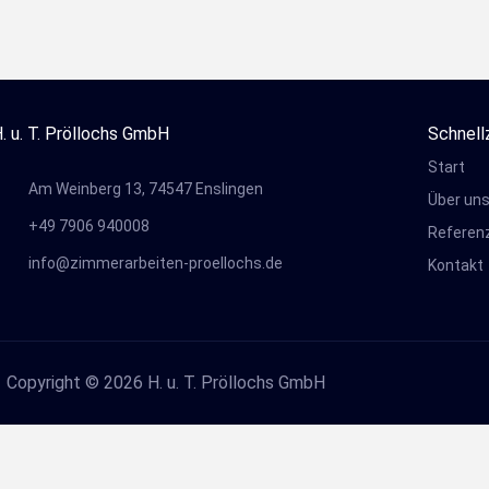
. u. T. Pröllochs GmbH
Schnell
Start
Am Weinberg 13, 74547 Enslingen
Über un
+49 7906 940008
Referen
info@zimmerarbeiten-proellochs.de
Kontakt
Copyright © 2026 H. u. T. Pröllochs GmbH